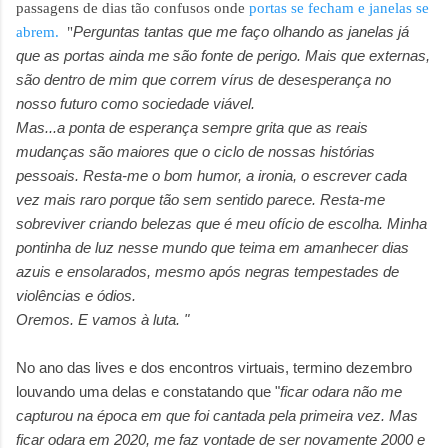
passagens de dias tão confusos onde
portas se fecham e janelas se
Perguntas tantas que me faço olhando as janelas já
abrem.
"
que as portas ainda me são fonte de perigo. Mais que externas,
são dentro de mim que correm vírus de desesperança no
nosso futuro como sociedade viável.
Mas...a ponta de esperança sempre grita que as reais
mudanças são maiores que o ciclo de nossas histórias
pessoais. Resta-me o bom humor, a ironia, o escrever cada
vez mais raro porque tão sem sentido parece. Resta-me
sobreviver criando belezas que é meu ofício de escolha. Minha
pontinha de luz nesse mundo que teima em amanhecer dias
azuis e ensolarados, mesmo após negras tempestades de
violências e ódios.
Oremos. E vamos à luta. "
No ano das lives e dos encontros virtuais, termino dezembro
louvando uma delas e constatando que "
ficar odara não me
capturou na época em que foi cantada pela primeira vez. Mas
ficar odara em 2020, me faz vontade de ser novamente 2000 e