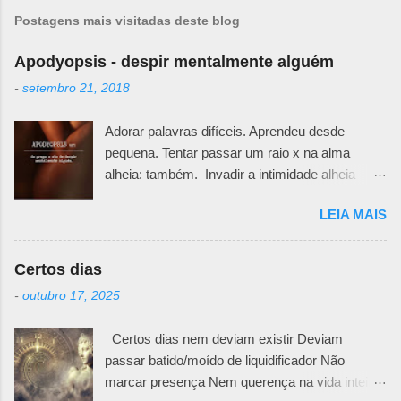
Postagens mais visitadas deste blog
Apodyopsis - despir mentalmente alguém
-
setembro 21, 2018
Adorar palavras difíceis. Aprendeu desde
pequena. Tentar passar um raio x na alma
alheia: também. Invadir a intimidade alheia
exige muita responsabilidade. Há um quê de
LEIA MAIS
sutileza necessária para ir desafiando teias e
véus e ir abrindo pedacinhos que outra pessoa
teima em esconder. Primeiro porque não se
Certos dias
sabe o motivo da defesa. Todos nós temos
-
outubro 17, 2025
nossas feridas e nossos curativos emocionais.
Pode ser uma fachada irônica, uma maneira
Certos dias nem deviam existir Deviam
mais fria e racional de trancar emoções. Pode
passar batido/moído de liquidificador Não
ser uma falta de generosidade que esconde
marcar presença Nem querença na vida inteira
mágoas passadas e nunca resolvidas. Não