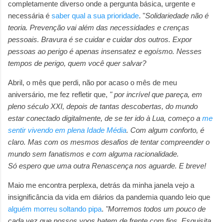
completamente diverso onde a pergunta básica, urgente e
necessária é
saber qual a sua prioridade
. "
Solidariedade não é
teoria. Prevenção vai além das necessidades e crenças
pessoais. Bravura é se cuidar e cuidar dos outros. Expor
pessoas ao perigo é apenas insensatez e egoísmo. Nesses
tempos de perigo, quem você quer salvar?
Abril, o mês que perdi, não por acaso o mês de meu
aniversário, me fez refletir que,
" por incrível que pareça, em
pleno século XXI, depois de tantas descobertas, do mundo
estar conectado digitalmente, de se ter ido à Lua, começo a
me
sentir vivendo em plena Idade Média
. Com algum conforto, é
claro. Mas com os mesmos desafios de tentar compreender o
mundo sem fanatismos e com alguma racionalidade.
Só espero que uma outra Renascença nos aguarde. E breve!
Maio me encontra perplexa, detrás da minha janela vejo a
insignificância da vida em diários da pandemia quando leio que
alguém morreu soltando pipa
.
"Morremos todos um pouco de
cada vez que nossos voos batem de frente com fios. Esquisita