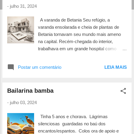
t
-
julho 31, 2024
a
g
A varanda de Betania Seu refúgio, a
e
varanda ensolarada e cheia de plantas de
n
Betania tornavam seu mundo mais ameno
na capital. Recém-chegada do interior,
s
trabalhava em um grande hospital como
enfermeira. Suas noites em claro se
traduziam em grandes olheiras e hematomas
Postar um comentário
LEIA MAIS
de batidas. Às vezes ao caminhar, algumas
ao dirigir. Precisava do trabalho noturno para
garantir a educação do pequeno Rafael, seu
Bailarina bamba
filho de dez anos, que morava com seus
pais. Viúva aos 20 anos, teve que abandonar
-
julho 03, 2024
planos e sonhos e optar por uma profissão
que lhe desse sustento. Foi vendedora,
Tinha 5 anos e chorava. Lágrimas
diarista e motorista enquanto fazia faculdade
silenciosas guardadas no baú dos
de enfermagem. Formada, conseguira o
encantos/espantos. Colos ora de apoio e