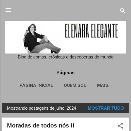
Pular para o conteúdo principal
Blog de contos, crônicas e descobertas do mundo
Páginas
PÁGINA INICIAL
QUEM SOU
MAIS…
Mostrando postagens de julho, 2024
MOSTRAR TUDO
P
o
Moradas de todos nós II
s