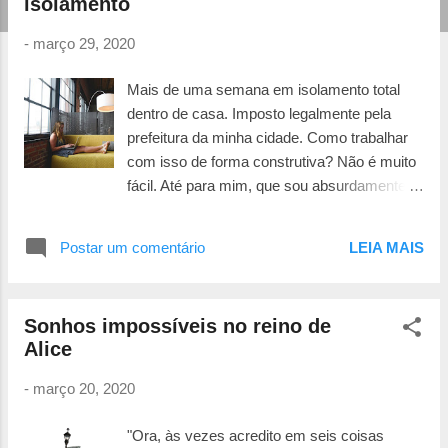
isolamento
t
a
-
março 29, 2020
g
e
Mais de uma semana em isolamento total
dentro de casa. Imposto legalmente pela
n
prefeitura da minha cidade. Como trabalhar
s
com isso de forma construtiva? Não é muito
fácil. Até para mim, que sou absurdamente
caseira, ter a sensação que não posso sair,
que alguém pode me parar e me aplicar uma
Postar um comentário
LEIA MAIS
multa, se não estiver dentro das saídas
legais é completamente opressor. Mas fazer
o que? Administrar. Como faço isso?
Sonhos impossíveis no reino de
Primeiro : eu sei porque estou em
Alice
isolamento. Preciso proteger minha mãe que
tem 94 anos e é cardíaca. Quem ama cuida.
-
março 20, 2020
Seja seus pais, avós, tios, amigos. Seja
pessoas que nem se conhece, mas que se
"Ora, às vezes acredito em seis coisas