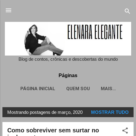
Pular para o conteúdo principal
Blog de contos, crônicas e descobertas do mundo
Páginas
PÁGINA INICIAL
QUEM SOU
MAIS…
Mostrando postagens de março, 2020
MOSTRAR TUDO
P
o
Como sobreviver sem surtar no
s