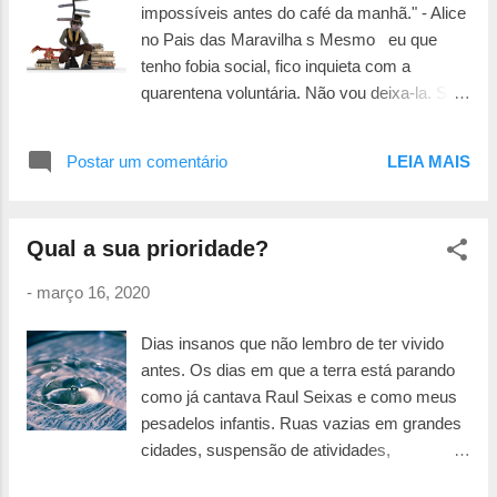
respeita. Seja médicos e equipes da saúde
impossíveis antes do café da manhã." - Alice
que estão trabalhando para conter a
no Pais das Maravilha s Mesmo eu que
pandemia. Ter uma razão é o primeiro passo
tenho fobia social, fico inquieta com a
para enfrentar desafios. Seja em épocas de
quarentena voluntária. Não vou deixa-la. Só
crise, seja em épocas de conquistas. Abri
em casos absolutamente indispensáveis. Até
mão de muita coisa quando estudava porque
porque estou dentro do chamado grupo de
Postar um comentário
LEIA MAIS
queria me formar. Abri mão de guloseimas
risco (hipertensa, mais de 60 anos). O sono
quando decidi ter uma alimentação saudável.
tem sido escasso há uma semana. Não
Tudo na vida se resume a um equilíbrio ...
consigo me concentrar. Nem ler. Minha caixa
Qual a sua prioridade?
postal entupida de informações. Umas
relevantes. Outras com a profundidade do
-
março 16, 2020
parâmetro pânico ou com a passividade dos
incautos. Temo. Temo pelas pessoas que
Dias insanos que não lembro de ter vivido
amo que são bem mais velhas. Pelas
antes. Os dias em que a terra está parando
pessoas que amo que tem problemas de
como já cantava Raul Seixas e como meus
imunidade. Temo pelas pessoas que
pesadelos infantis. Ruas vazias em grandes
desconheço pelas mesmas razões. Temo
cidades, suspensão de atividades,
pelas pessoas que não podem guardar
precaução para que um vírus não se
quarentena. E pelas que trabalham nos