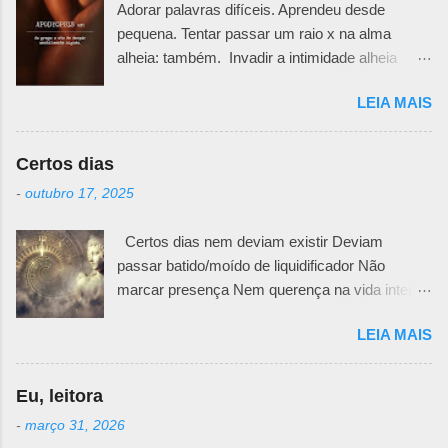
Adorar palavras difíceis. Aprendeu desde
pequena. Tentar passar um raio x na alma
alheia: também. Invadir a intimidade alheia
exige muita responsabilidade. Há um quê de
LEIA MAIS
sutileza necessária para ir desafiando teias e
véus e ir abrindo pedacinhos que outra pessoa
teima em esconder. Primeiro porque não se
Certos dias
sabe o motivo da defesa. Todos nós temos
-
outubro 17, 2025
nossas feridas e nossos curativos emocionais.
Pode ser uma fachada irônica, uma maneira
Certos dias nem deviam existir Deviam
mais fria e racional de trancar emoções. Pode
passar batido/moído de liquidificador Não
ser uma falta de generosidade que esconde
marcar presença Nem querença na vida inteira
mágoas passadas e nunca resolvidas. Não
da pessoa MAS NÃO Tem dias que se
importa, desembaraçar meadas de fios
LEIA MAIS
instalam posseiros nas profundezas do querer
enrolados exige muita paciência. E
da alma. Ficam ali quietinhos/matreiros
determinação para lidar com as dores que daí
esperando a ocasião de fazer presença.
advêm. Segundo que se meter em seara
Eu, leitora
Incomoda presença gritando bulindo como
alheia sem ter a devida permissão é intrusão. E
-
março 31, 2026
visita indesejada. Vai! dizemos Fico! grita mal
se não tiver muito, mas muito mesmo, amor