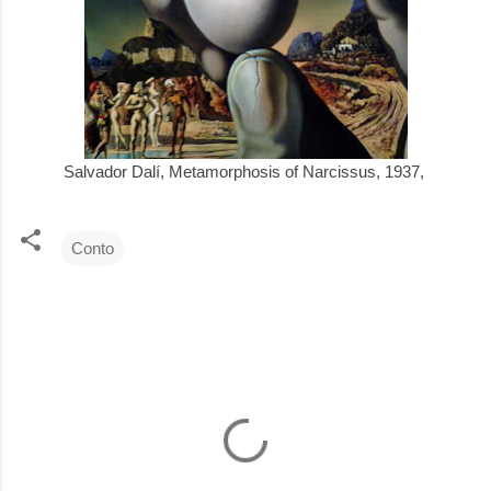
Salvador Dalí, Metamorphosis of Narcissus, 1937
,
Conto
C
o
m
e
n
t
á