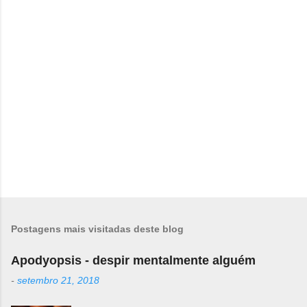
r
i
o
s
Postagens mais visitadas deste blog
Apodyopsis - despir mentalmente alguém
-
setembro 21, 2018