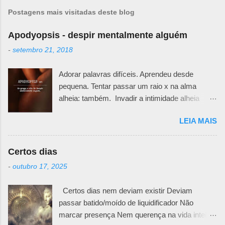
Postagens mais visitadas deste blog
Apodyopsis - despir mentalmente alguém
-
setembro 21, 2018
Adorar palavras difíceis. Aprendeu desde
pequena. Tentar passar um raio x na alma
alheia: também. Invadir a intimidade alheia
exige muita responsabilidade. Há um quê de
LEIA MAIS
sutileza necessária para ir desafiando teias e
véus e ir abrindo pedacinhos que outra pessoa
teima em esconder. Primeiro porque não se
Certos dias
sabe o motivo da defesa. Todos nós temos
-
outubro 17, 2025
nossas feridas e nossos curativos emocionais.
Pode ser uma fachada irônica, uma maneira
Certos dias nem deviam existir Deviam
mais fria e racional de trancar emoções. Pode
passar batido/moído de liquidificador Não
ser uma falta de generosidade que esconde
marcar presença Nem querença na vida inteira
mágoas passadas e nunca resolvidas. Não