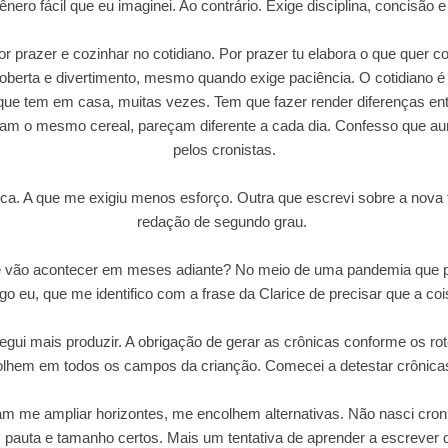
nero fácil que eu imaginei. Ao contrário. Exige disciplina, concisão e
r prazer e cozinhar no cotidiano. Por prazer tu elabora o que quer c
coberta e divertimento, mesmo quando exige paciência. O cotidiano é
que tem em casa, muitas vezes. Tem que fazer render diferenças ent
am o mesmo cereal, pareçam diferente a cada dia. Confesso que a
pelos cronistas.
a. A que me exigiu menos esforço. Outra que escrevi sobre a nova f
redação de segundo grau.
e vão acontecer em meses adiante? No meio de uma pandemia que 
logo eu, que me identifico com a frase da Clarice de precisar que a co
gui mais produzir. A obrigação de gerar as crônicas conforme os r
olhem em todos os campos da crianção. Comecei a detestar crônica
m me ampliar horizontes, me encolhem alternativas. Não nasci cron
auta e tamanho certos. Mais um tentativa de aprender a escrever qu