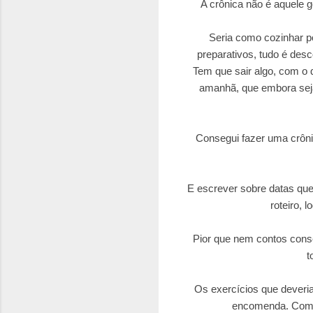
A crônica não é aquele gê
Seria como cozinhar po
preparativos, tudo é des
Tem que sair algo, com o 
amanhã, que embora sej
Consegui fazer uma crônic
E escrever sobre datas qu
roteiro, 
Pior que nem contos conse
t
Os exercícios que deveria
encomenda. Com p