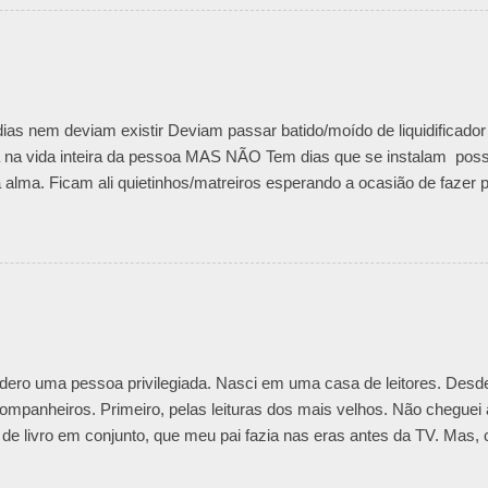
dade que esconde mágoas passadas e nunca resolvidas. Não impor
enrolados exige muita paciência. E determinação para lidar com as 
que se meter em seara alheia sem ter a devida permissão é intrusão.
smo, amor envolvido, pode resultar numa grande lambança emociona
ter volta. Inclusive para alguém que está ao lado. ...
ias nem deviam existir Deviam passar batido/moído de liquidificad
 na vida inteira da pessoa MAS NÃO Tem dias que se instalam poss
 alma. Ficam ali quietinhos/matreiros esperando a ocasião de fazer
gritando bulindo como visita indesejada. Vai! dizemos Fico! grita m
o porque finquei bandeira delimitei fronteira queimei saídas Fico e a
dero uma pessoa privilegiada. Nasci em uma casa de leitores. Desde
mpanheiros. Primeiro, pelas leituras dos mais velhos. Não cheguei 
a de livro em conjunto, que meu pai fazia nas eras antes da TV. Mas, 
ivros desde cedo. Era aquela guria chatinha que sabia de cor as hist
esumidas. Nem depois de mil leituras. Nossa casa tinha o que um a