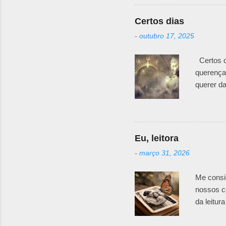
generosi
de fios 
Certos dias
Segundo 
-
outubro 17, 2025
muito me
pode não 
Certos d
querença
querer da
presença 
doído Fic
vez
Eu, leitora
-
março 31, 2026
Me consi
nossos co
da leitur
ganhava l
fossem r