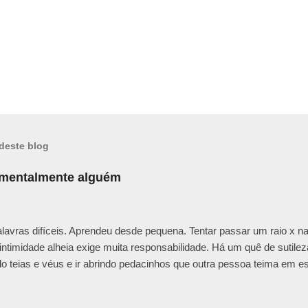
deste blog
 mentalmente alguém
alavras difíceis. Aprendeu desde pequena. Tentar passar um raio x n
 intimidade alheia exige muita responsabilidade. Há um quê de sutilez
o teias e véus e ir abrindo pedacinhos que outra pessoa teima em e
abe o motivo da defesa. Todos nós temos nossas feridas e nossos c
achada irônica, uma maneira mais fria e racional de trancar emoçõe