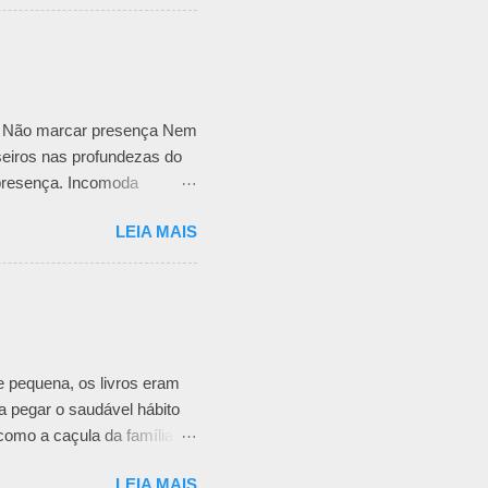
ta, desembaraçar meadas
dores que daí advêm.
 E se não tiver muito, mas
l. Abrir buracos negros
or Não marcar presença Nem
eiros nas profundezas do
 presença. Incomoda
al educado como todo sentir
LEIA MAIS
lfineto quando me dão voz e
 pequena, os livros eram
a pegar o saudável hábito
como a caçula da família,
orinhas e não admitia que
LEIA MAIS
migo definiu como