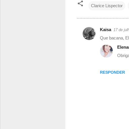
Clarice Lispector
Kaisa
17 de jul
C
Que bacana, El
o
Elena
m
Obriga
e
n
RESPONDER
t
á
r
i
o
s