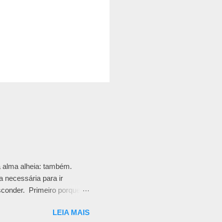
a alma alheia: também.
a necessária para ir
sconder. Primeiro porque
urativos emocionais. Pode
LEIA MAIS
s. Pode ser uma falta de