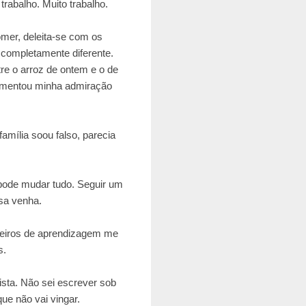
 trabalho. Muito trabalho.
omer, deleita-se com os
 completamente diferente.
re o arroz de ontem e o de
umentou minha admiração
amília soou falso, parecia
pode mudar tudo. Seguir um
isa venha.
oteiros de aprendizagem me
s.
ista. Não sei escrever sob
e não vai vingar.