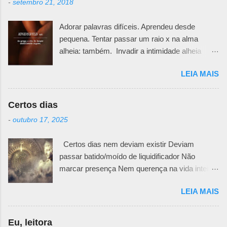
-
setembro 21, 2018
Adorar palavras difíceis. Aprendeu desde
pequena. Tentar passar um raio x na alma
alheia: também. Invadir a intimidade alheia
exige muita responsabilidade. Há um quê de
LEIA MAIS
sutileza necessária para ir desafiando teias e
véus e ir abrindo pedacinhos que outra pessoa
teima em esconder. Primeiro porque não se
Certos dias
sabe o motivo da defesa. Todos nós temos
-
outubro 17, 2025
nossas feridas e nossos curativos emocionais.
Pode ser uma fachada irônica, uma maneira
Certos dias nem deviam existir Deviam
mais fria e racional de trancar emoções. Pode
passar batido/moído de liquidificador Não
ser uma falta de generosidade que esconde
marcar presença Nem querença na vida inteira
mágoas passadas e nunca resolvidas. Não
da pessoa MAS NÃO Tem dias que se
importa, desembaraçar meadas de fios
LEIA MAIS
instalam posseiros nas profundezas do querer
enrolados exige muita paciência. E
da alma. Ficam ali quietinhos/matreiros
determinação para lidar com as dores que daí
esperando a ocasião de fazer presença.
advêm. Segundo que se meter em seara
Eu, leitora