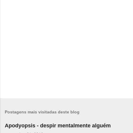
t
á
r
i
o
s
Postagens mais visitadas deste blog
Apodyopsis - despir mentalmente alguém