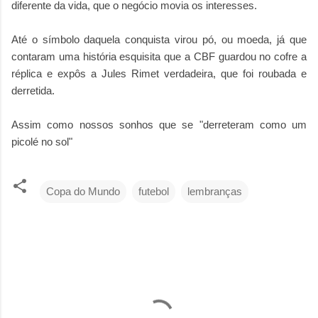
diferente da vida, que o negócio movia os interesses.
Até o símbolo daquela conquista virou pó, ou moeda, já que
contaram uma história esquisita que a CBF guardou no cofre a
réplica e expôs a Jules Rimet verdadeira, que foi roubada e
derretida.
Assim como nossos sonhos que se "derreteram como um
picolé no sol"
Copa do Mundo
futebol
lembranças
C
o
m
e
n