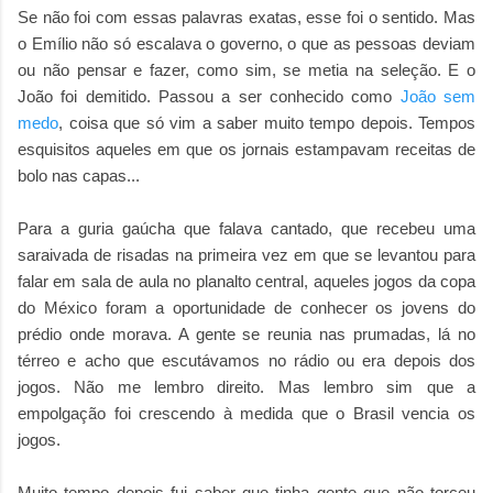
Se não foi com essas palavras exatas, esse foi o sentido. Mas
o Emílio não só escalava o governo, o que as pessoas deviam
ou não pensar e fazer, como sim, se metia na seleção. E o
João foi demitido. Passou a ser conhecido como
João sem
medo
, coisa que só vim a saber muito tempo depois. Tempos
esquisitos aqueles em que os jornais estampavam receitas de
bolo nas capas...
Para a guria gaúcha que falava cantado, que recebeu uma
saraivada de risadas na primeira vez em que se levantou para
falar em sala de aula no planalto central, aqueles jogos da copa
do México foram a oportunidade de conhecer os jovens do
prédio onde morava. A gente se reunia nas prumadas, lá no
térreo e acho que escutávamos no rádio ou era depois dos
jogos. Não me lembro direito. Mas lembro sim que a
empolgação foi crescendo à medida que o Brasil vencia os
jogos.
Muito tempo depois fui saber que tinha gente que não torceu