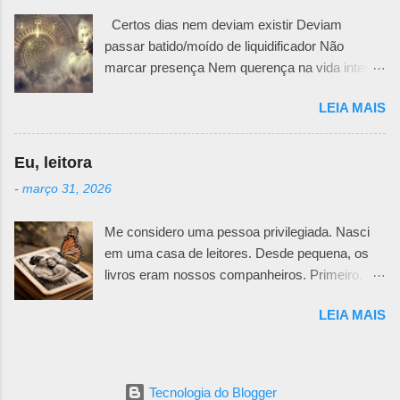
Pode ser uma fachada irônica, uma maneira
Certos dias nem deviam existir Deviam
mais fria e racional de trancar emoções. Pode
passar batido/moído de liquidificador Não
ser uma falta de generosidade que esconde
marcar presença Nem querença na vida inteira
mágoas passadas e nunca resolvidas. Não
da pessoa MAS NÃO Tem dias que se
importa, desembaraçar meadas de fios
LEIA MAIS
instalam posseiros nas profundezas do querer
enrolados exige muita paciência. E
da alma. Ficam ali quietinhos/matreiros
determinação para lidar com as dores que daí
esperando a ocasião de fazer presença.
advêm. Segundo que se meter em seara
Eu, leitora
Incomoda presença gritando bulindo como
alheia sem ter a devida permissão é intrusão. E
-
março 31, 2026
visita indesejada. Vai! dizemos Fico! grita mal
se não tiver muito, mas muito mesmo, amor
educado como todo sentir doído Fico porque
envolvido, pode resultar numa grande lambança
Me considero uma pessoa privilegiada. Nasci
finquei bandeira delimitei fronteira queimei
emocional. Abrir buracos negros pode não ter
em uma casa de leitores. Desde pequena, os
saídas Fico e alfineto quando me dão voz e
volta. Inclusive para alguém que está ao lado.
livros eram nossos companheiros. Primeiro,
vez
...
pelas leituras dos mais velhos. Não cheguei a
LEIA MAIS
pegar o saudável hábito da leitura de livro em
conjunto, que meu pai fazia nas eras antes da
TV. Mas, como a caçula da família, ganhava
livros desde cedo. Era aquela guria chatinha
Tecnologia do Blogger