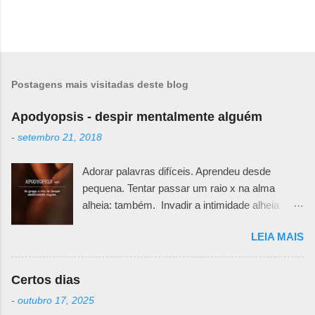
Postagens mais visitadas deste blog
Apodyopsis - despir mentalmente alguém
-
setembro 21, 2018
Adorar palavras difíceis. Aprendeu desde
pequena. Tentar passar um raio x na alma
alheia: também. Invadir a intimidade alheia
exige muita responsabilidade. Há um quê de
LEIA MAIS
sutileza necessária para ir desafiando teias e
véus e ir abrindo pedacinhos que outra pessoa
teima em esconder. Primeiro porque não se
Certos dias
sabe o motivo da defesa. Todos nós temos
-
outubro 17, 2025
nossas feridas e nossos curativos emocionais.