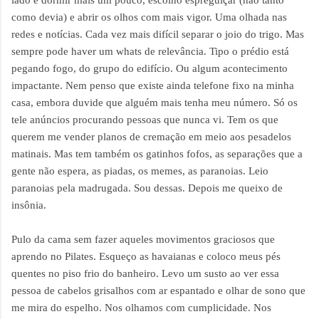
como devia) e abrir os olhos com mais vigor. Uma olhada nas
redes e notícias. Cada vez mais difícil separar o joio do trigo. Mas
sempre pode haver um whats de relevância. Tipo o prédio está
pegando fogo, do grupo do edifício. Ou algum acontecimento
impactante. Nem penso que existe ainda telefone fixo na minha
casa, embora duvide que alguém mais tenha meu número. Só os
tele anúncios procurando pessoas que nunca vi. Tem os que
querem me vender planos de cremação em meio aos pesadelos
matinais. Mas tem também os gatinhos fofos, as separações que a
gente não espera, as piadas, os memes, as paranoias. Leio
paranoias pela madrugada. Sou dessas. Depois me queixo de
insônia.
Pulo da cama sem fazer aqueles movimentos graciosos que
aprendo no Pilates. Esqueço as havaianas e coloco meus pés
quentes no piso frio do banheiro. Levo um susto ao ver essa
pessoa de cabelos grisalhos com ar espantado e olhar de sono que
me mira do espelho. Nos olhamos com cumplicidade. Nos