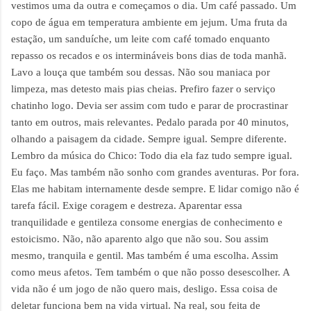
vestimos uma da outra e começamos o dia. Um café passado. Um
copo de água em temperatura ambiente em jejum. Uma fruta da
estação, um sanduíche, um leite com café tomado enquanto
repasso os recados e os intermináveis bons dias de toda manhã.
Lavo a louça que também sou dessas. Não sou maniaca por
limpeza, mas detesto mais pias cheias. Prefiro fazer o serviço
chatinho logo. Devia ser assim com tudo e parar de procrastinar
tanto em outros, mais relevantes. Pedalo parada por 40 minutos,
olhando a paisagem da cidade. Sempre igual. Sempre diferente.
Lembro da música do Chico: Todo dia ela faz tudo sempre igual.
Eu faço. Mas também não sonho com grandes aventuras. Por fora.
Elas me habitam internamente desde sempre. E lidar comigo não é
tarefa fácil. Exige coragem e destreza. Aparentar essa
tranquilidade e gentileza consome energias de conhecimento e
estoicismo. Não, não aparento algo que não sou. Sou assim
mesmo, tranquila e gentil. Mas também é uma escolha. Assim
como meus afetos. Tem também o que não posso desescolher. A
vida não é um jogo de não quero mais, desligo. Essa coisa de
deletar funciona bem na vida virtual. Na real, sou feita de