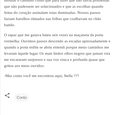
mostrar o caminho como que para dizer que não havia problemas
que não pudessem ser solucionados e que as escolhas quando
feitas do coração assinalam rotas iluminadas. Nossos passos
faziam barulhos ritmados nas folhas que coalhavam no chão
batido.
O rapaz que me guiava bateu seis vezes na maçaneta da porta
vermelha. Ouvimos passos descendo as escadas apressadamente e
quando a porta enfim se abriu entendi porque meus caminhos me
levaram àquele lugar. Os mais lindos olhos negros que jamais vira
me encararam surpresos e sua voz rouca e profunda quase que
gritou aos meus ouvidos:
-Mas como você me encontrou aqui, Stella ???
Conto
C