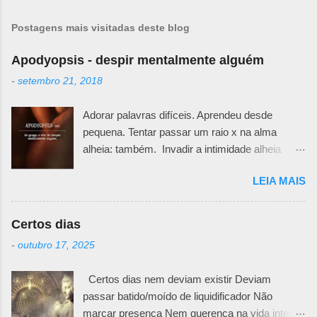
Postagens mais visitadas deste blog
Apodyopsis - despir mentalmente alguém
-
setembro 21, 2018
Adorar palavras difíceis. Aprendeu desde
pequena. Tentar passar um raio x na alma
alheia: também. Invadir a intimidade alheia
exige muita responsabilidade. Há um quê de
LEIA MAIS
sutileza necessária para ir desafiando teias e
véus e ir abrindo pedacinhos que outra pessoa
teima em esconder. Primeiro porque não se
Certos dias
sabe o motivo da defesa. Todos nós temos
-
outubro 17, 2025
nossas feridas e nossos curativos emocionais.
Pode ser uma fachada irônica, uma maneira
Certos dias nem deviam existir Deviam
mais fria e racional de trancar emoções. Pode
passar batido/moído de liquidificador Não
ser uma falta de generosidade que esconde
marcar presença Nem querença na vida inteira