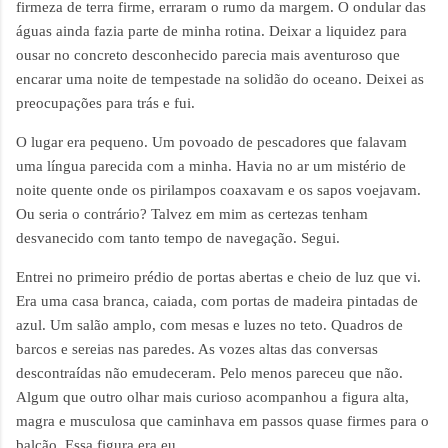
firmeza de terra firme, erraram o rumo da margem. O ondular das
águas ainda fazia parte de minha rotina. Deixar a liquidez para
ousar no concreto desconhecido parecia mais aventuroso que
encarar uma noite de tempestade na solidão do oceano. Deixei as
preocupações para trás e fui.
O lugar era pequeno. Um povoado de pescadores que falavam
uma língua parecida com a minha. Havia no ar um mistério de
noite quente onde os pirilampos coaxavam e os sapos voejavam.
Ou seria o contrário? Talvez em mim as certezas tenham
desvanecido com tanto tempo de navegação. Segui.
Entrei no primeiro prédio de portas abertas e cheio de luz que vi.
Era uma casa branca, caiada, com portas de madeira pintadas de
azul. Um salão amplo, com mesas e luzes no teto. Quadros de
barcos e sereias nas paredes. As vozes altas das conversas
descontraídas não emudeceram. Pelo menos pareceu que não.
Algum que outro olhar mais curioso acompanhou a figura alta,
magra e musculosa que caminhava em passos quase firmes para o
balcão. Essa figura era eu.