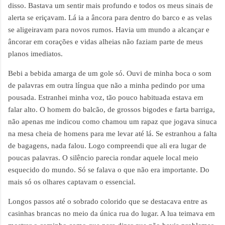
disso. Bastava um sentir mais profundo e todos os meus sinais de
alerta se eriçavam. Lá ia a âncora para dentro do barco e as velas
se aligeiravam para novos rumos. Havia um mundo a alcançar e
âncorar em corações e vidas alheias não faziam parte de meus
planos imediatos.
Bebi a bebida amarga de um gole só. Ouvi de minha boca o som
de palavras em outra língua que não a minha pedindo por uma
pousada. Estranhei minha voz, tão pouco habituada estava em
falar alto. O homem do balcão, de grossos bigodes e farta barriga,
não apenas me indicou como chamou um rapaz que jogava sinuca
na mesa cheia de homens para me levar até lá. Se estranhou a falta
de bagagens, nada falou. Logo compreendi que ali era lugar de
poucas palavras. O silêncio parecia rondar aquele local meio
esquecido do mundo. Só se falava o que não era importante. Do
mais só os olhares captavam o essencial.
Longos passos até o sobrado colorido que se destacava entre as
casinhas brancas no meio da única rua do lugar. A lua teimava em