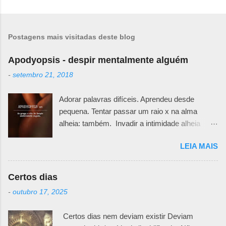
Postagens mais visitadas deste blog
Apodyopsis - despir mentalmente alguém
-
setembro 21, 2018
Adorar palavras difíceis. Aprendeu desde
pequena. Tentar passar um raio x na alma
alheia: também. Invadir a intimidade alheia
exige muita responsabilidade. Há um quê de
LEIA MAIS
sutileza necessária para ir desafiando teias e
véus e ir abrindo pedacinhos que outra pessoa
teima em esconder. Primeiro porque não se
Certos dias
sabe o motivo da defesa. Todos nós temos
-
outubro 17, 2025
nossas feridas e nossos curativos emocionais.
Pode ser uma fachada irônica, uma maneira
Certos dias nem deviam existir Deviam
mais fria e racional de trancar emoções. Pode