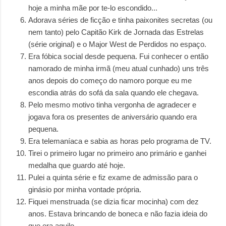
hoje a minha mãe por te-lo escondido...
Adorava séries de ficção e tinha paixonites secretas (ou
nem tanto) pelo Capitão Kirk de Jornada das Estrelas
(série original) e o Major West de Perdidos no espaço.
Era fóbica social desde pequena. Fui conhecer o então
namorado de minha irmã (meu atual cunhado) uns três
anos depois do começo do namoro porque eu me
escondia atrás do sofá da sala quando ele chegava.
Pelo mesmo motivo tinha vergonha de agradecer e
jogava fora os presentes de aniversário quando era
pequena.
Era telemaníaca e sabia as horas pelo programa de TV.
Tirei o primeiro lugar no primeiro ano primário e ganhei
medalha que guardo até hoje.
Pulei a quinta série e fiz exame de admissão para o
ginásio por minha vontade própria.
Fiquei menstruada (se dizia ficar mocinha) com dez
anos. Estava brincando de boneca e não fazia ideia do
que era aquilo.