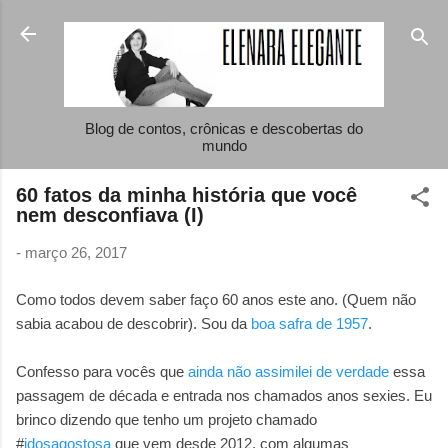
Pular para o conteúdo principal
Blog de contos, crônicas e descobertas do
mundo
60 fatos da minha história que você
nem desconfiava (I)
-
março 26, 2017
Como todos devem saber faço 60 anos este ano. (Quem não
sabia acabou de descobrir). Sou da
boa safra de 1957
.
Confesso para vocês que
ainda não assimilei de verdade
essa
passagem de década e entrada nos chamados anos sexies. Eu
brinco dizendo que tenho um projeto chamado
#
idosagostosa
que vem desde 2012, com algumas