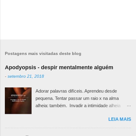
Postagens mais visitadas deste blog
Apodyopsis - despir mentalmente alguém
-
setembro 21, 2018
Adorar palavras difíceis. Aprendeu desde
pequena. Tentar passar um raio x na alma
alheia: também. Invadir a intimidade alheia
exige muita responsabilidade. Há um quê de
LEIA MAIS
sutileza necessária para ir desafiando teias e
véus e ir abrindo pedacinhos que outra pessoa
teima em esconder. Primeiro porque não se