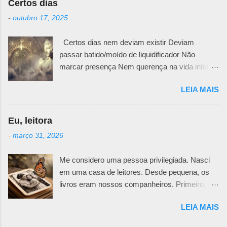
Certos dias
sabe o motivo da defesa. Todos nós temos
-
outubro 17, 2025
nossas feridas e nossos curativos emocionais.
Pode ser uma fachada irônica, uma maneira
Certos dias nem deviam existir Deviam
mais fria e racional de trancar emoções. Pode
passar batido/moído de liquidificador Não
ser uma falta de generosidade que esconde
marcar presença Nem querença na vida inteira
mágoas passadas e nunca resolvidas. Não
da pessoa MAS NÃO Tem dias que se
importa, desembaraçar meadas de fios
LEIA MAIS
instalam posseiros nas profundezas do querer
enrolados exige muita paciência. E
da alma. Ficam ali quietinhos/matreiros
determinação para lidar com as dores que daí
esperando a ocasião de fazer presença.
advêm. Segundo que se meter em seara
Eu, leitora
Incomoda presença gritando bulindo como
alheia sem ter a devida permissão é intrusão. E
-
março 31, 2026
visita indesejada. Vai! dizemos Fico! grita mal
se não tiver muito, mas muito mesmo, amor
educado como todo sentir doído Fico porque
envolvido, pode resultar numa grande lambança
Me considero uma pessoa privilegiada. Nasci
finquei bandeira delimitei fronteira queimei
emocional. Abrir buracos negros pode não ter
em uma casa de leitores. Desde pequena, os
saídas Fico e alfineto quando me dão voz e
volta. Inclusive para alguém que está ao lado.
livros eram nossos companheiros. Primeiro,
vez
...
pelas leituras dos mais velhos. Não cheguei a
LEIA MAIS
pegar o saudável hábito da leitura de livro em
conjunto, que meu pai fazia nas eras antes da