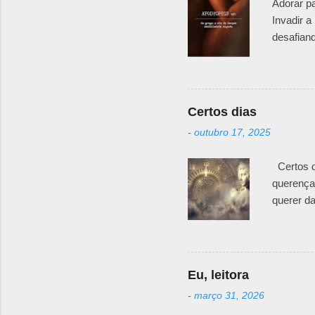
Adorar p
Invadir a
desafiand
não se s
ser uma f
generosi
de fios 
Certos dias
Segundo 
-
outubro 17, 2025
muito me
pode não 
Certos d
querença
querer da
presença 
doído Fic
vez
Eu, leitora
-
março 31, 2026