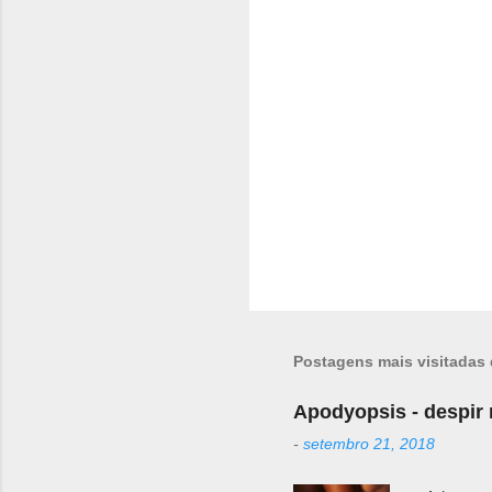
r
i
o
s
Postagens mais visitadas 
Apodyopsis - despir
-
setembro 21, 2018