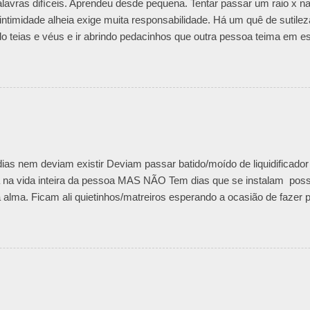
alavras difíceis. Aprendeu desde pequena. Tentar passar um raio x n
 intimidade alheia exige muita responsabilidade. Há um quê de sutilez
o teias e véus e ir abrindo pedacinhos que outra pessoa teima em e
abe o motivo da defesa. Todos nós temos nossas feridas e nossos c
achada irônica, uma maneira mais fria e racional de trancar emoçõe
dade que esconde mágoas passadas e nunca resolvidas. Não impor
enrolados exige muita paciência. E determinação para lidar com as 
que se meter em seara alheia sem ter a devida permissão é intrusão.
smo, amor envolvido, pode resultar numa grande lambança emociona
ter volta. Inclusive para alguém que está ao lado. ...
ias nem deviam existir Deviam passar batido/moído de liquidificad
 na vida inteira da pessoa MAS NÃO Tem dias que se instalam poss
 alma. Ficam ali quietinhos/matreiros esperando a ocasião de fazer
gritando bulindo como visita indesejada. Vai! dizemos Fico! grita m
o porque finquei bandeira delimitei fronteira queimei saídas Fico e a