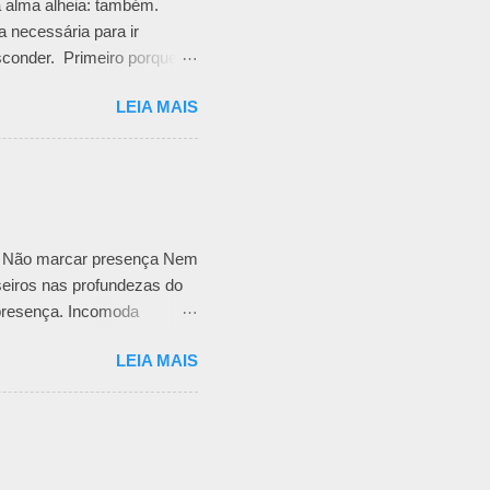
a alma alheia: também.
a necessária para ir
sconder. Primeiro porque
urativos emocionais. Pode
LEIA MAIS
s. Pode ser uma falta de
ta, desembaraçar meadas
dores que daí advêm.
 E se não tiver muito, mas
l. Abrir buracos negros
or Não marcar presença Nem
eiros nas profundezas do
 presença. Incomoda
al educado como todo sentir
LEIA MAIS
lfineto quando me dão voz e