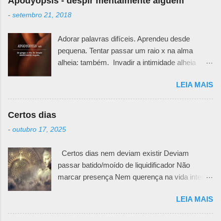
Apodyopsis - despir mentalmente alguém
-
setembro 21, 2018
Adorar palavras difíceis. Aprendeu desde
pequena. Tentar passar um raio x na alma
alheia: também. Invadir a intimidade alheia
exige muita responsabilidade. Há um quê de
LEIA MAIS
sutileza necessária para ir desafiando teias e
véus e ir abrindo pedacinhos que outra pessoa
teima em esconder. Primeiro porque não se
Certos dias
sabe o motivo da defesa. Todos nós temos
-
outubro 17, 2025
nossas feridas e nossos curativos emocionais.
Pode ser uma fachada irônica, uma maneira
Certos dias nem deviam existir Deviam
mais fria e racional de trancar emoções. Pode
passar batido/moído de liquidificador Não
ser uma falta de generosidade que esconde
marcar presença Nem querença na vida inteira
mágoas passadas e nunca resolvidas. Não
da pessoa MAS NÃO Tem dias que se
importa, desembaraçar meadas de fios
LEIA MAIS
instalam posseiros nas profundezas do querer
enrolados exige muita paciência. E
da alma. Ficam ali quietinhos/matreiros
determinação para lidar com as dores que daí