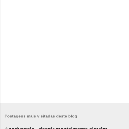
n
t
á
r
i
o
s
Postagens mais visitadas deste blog