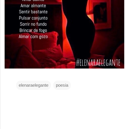
elenaraelegante
poesia
C
o
m
e